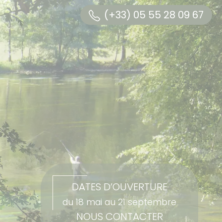
(+33) 05 55 28 09 67
TOURISME & ACTIVITÉS
VALLÉE DE LA DORDOGNE
S
BALADES & RANDO
INFOS PRATIQUES
CONTACT & ACCÈS
Next
AVIS CLIENTS
DATES D’OUVERTURE
du 18 mai au 21 septembre
NOUS CONTACTER