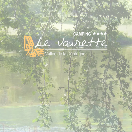
LE CAMPING
rrèze
BIENVENUE
ACTIVITÉS & SERVICE
LOCATIONS
MOBIL HOMES
EMPLACEMENTS
PLAN DU CAMPING