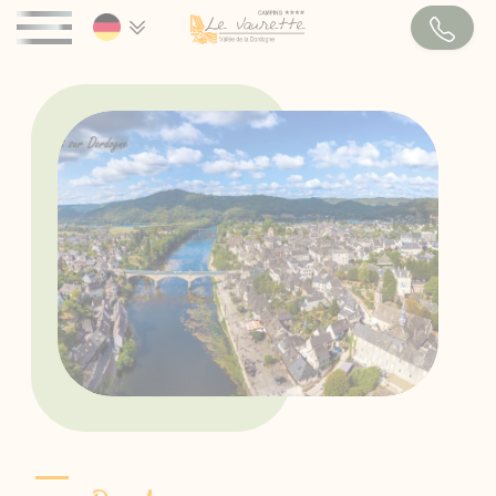
Cookie-Einstellungen
DER CAMPINGPLATZ
WILLKOMMEN
AKTIVITÄTEN & DIENSTLEISTUNGEN
MIETUNTERKÜNFTE
MOBILHEIME
STELLPLÄTZE
LAGEPLAN
TOURISMUS & FREIZEIT