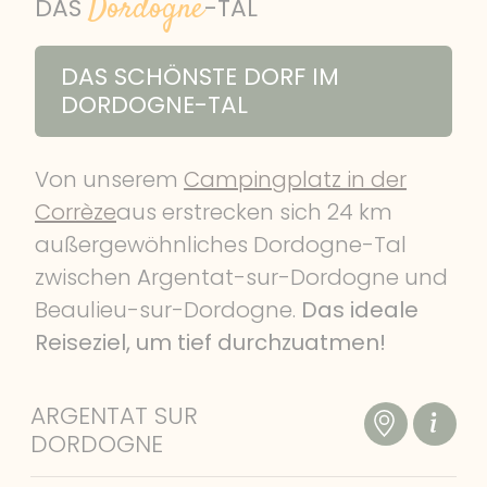
Dordogne
DORDOGNE-TAL
DAS
-TAL
WANDERN & SPAZIERGÄNGE
DAS SCHÖNSTE DORF IM
PRAKTISCHE INFOS
DORDOGNE-TAL
KONTAKT & ANFAHRT
Von unserem
Campingplatz in der
GÄSTEBEWERTUNGEN
Corrèze
aus erstrecken sich 24 km
außergewöhnliches Dordogne-Tal
zwischen Argentat-sur-Dordogne und
Beaulieu-sur-Dordogne.
Das ideale
Reiseziel, um tief durchzuatmen!
ARGENTAT SUR
DORDOGNE