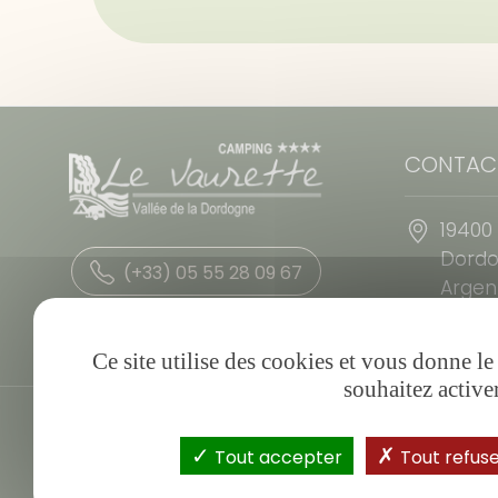
CONTAC
19400
Dord
(+33) 05 55 28 09 67
Argen
Corrè
Nous écrire
Ce site utilise des cookies et vous donne l
souhaitez active
Tout accepter
Tout refus