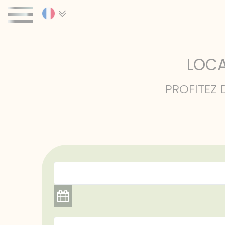
Panneau de gestion des cookies
LOCA
Réservez vos prochaines vacances en Co
PROFITEZ
FR (+33) 05 55 28 09 67