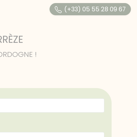
(+33) 05 55 28 09 67
TOURISME & ACTIVITÉS
RRÈZE
VALLÉE DE LA DORDOGNE
ORDOGNE !
S
BALADES & RANDO
INFOS PRATIQUES
CONTACT & ACCÈS
AVIS CLIENTS