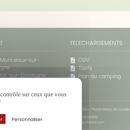
T
TELECHARGEMENTS
 Monceaux-sur-
CGV
ogne
Tarifs
tat-sur-Dordogne
Plan du camping
ze - France
e contrôle sur ceux que vous
r
Mentions légales
|
Charte de confidentialité
|
Cookies
|
Paramètres de cookie
© 2026 Copyright:
Omline Globalweb
er
Personnaliser
Icons made by
Icon Flaticon
from
www.flaticon.com