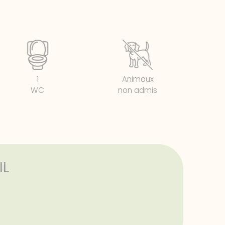
1
Animaux
WC
non admis
IL