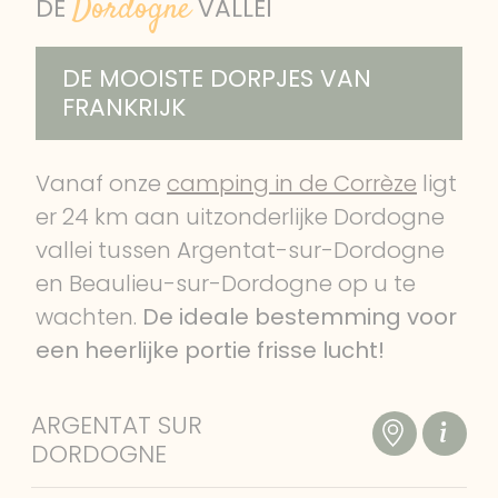
Dordogne
DORDOGNE VALLEI
DE
VALLEI
WANDELEN & HIKING
DE MOOISTE DORPJES VAN
PRAKTISCHE INFO
FRANKRIJK
CONTACT & TOEGANG
Vanaf onze
camping in de Corrèze
ligt
BEOORDELINGEN
er 24 km aan uitzonderlijke Dordogne
vallei tussen Argentat-sur-Dordogne
en Beaulieu-sur-Dordogne op u te
wachten.
De ideale bestemming voor
een heerlijke portie frisse lucht!
ARGENTAT SUR
DORDOGNE