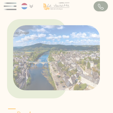
Cookies beheer paneel
DE CAMPING
WELKOM
ACTIVITEITEN & DIENSTEN
VERHUUR
STACARAVANS
STAANPLAATSEN
PLATTEGROND
TOURISME & ACTIVITEITEN